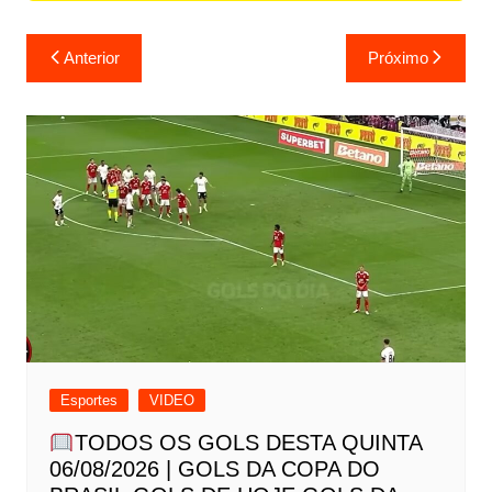
Navegação
Anterior
Próximo
de
Post
Esportes
VIDEO
TODOS OS GOLS DESTA QUINTA
06/08/2026 | GOLS DA COPA DO