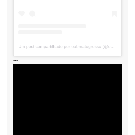
Um post compartilhado por oabmatogrosso (@oabmatogrosso)
---