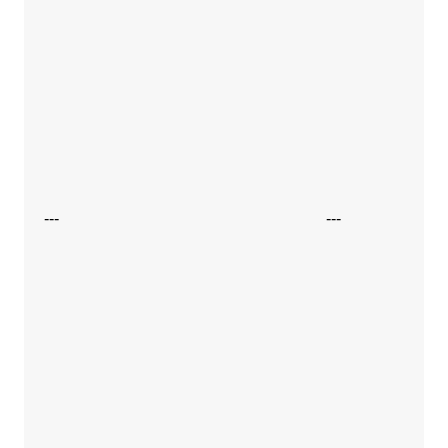
---
---