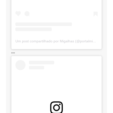
Um post compartilhado por Migalhas (@portalmigalhas)
---