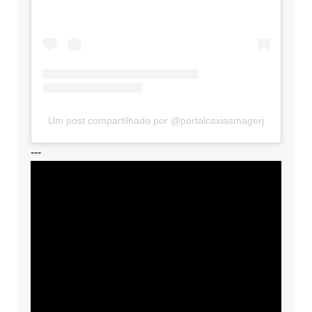
Um post compartilhado por @portalcaxiasmagerj
---