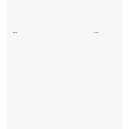
---
---