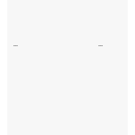
---
---