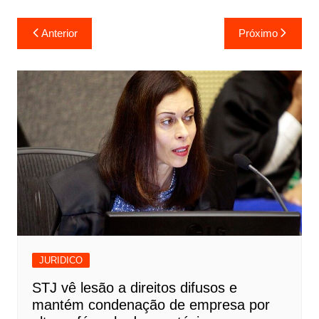
Navegação
Anterior
Próximo
de
Post
JURIDICO
STJ vê lesão a direitos difusos e
mantém condenação de empresa por