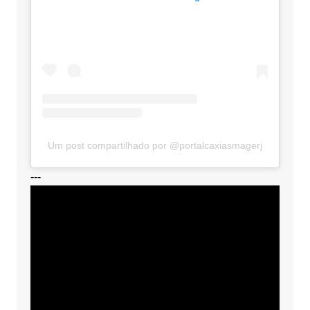
Um post compartilhado por @portalcaxiasmagerj
---