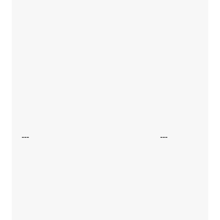
---
---