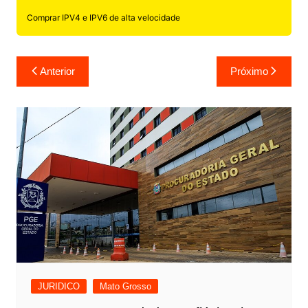
Comprar IPV4 e IPV6 de alta velocidade
Navegação
Anterior
Próximo
de
Post
JURIDICO
Mato Grosso