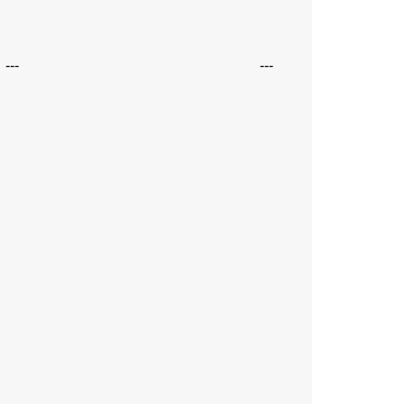
---
---