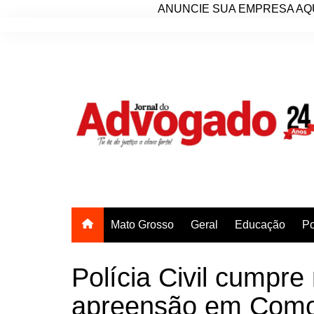
ANUNCIE SUA EMPRESA AQU
Ir
para
o
conteúdo
Mato Grosso
Geral
Educação
Po
Polícia Civil cumpr
apreensão em Como