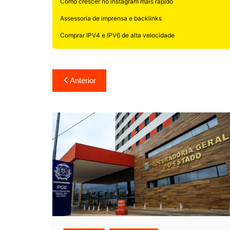
Como crescer no instagram mais rápido
Assessoria de imprensa e backlinks
Comprar IPV4 e IPV6 de alta velocidade
Navegação
Anterior
de
Post