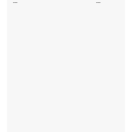
---
---