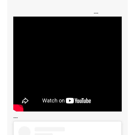
---
---