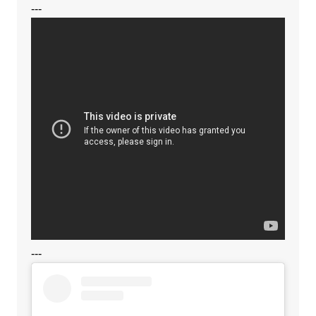
---
---