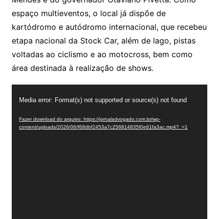
espaço multieventos, o local já dispõe de
kartódromo e autódromo internacional, que recebeu
etapa nacional da Stock Car, além de lago, pistas
voltadas ao ciclismo e ao motocross, bem como
área destinada à realização de shows.
Tocador
Media error: Format(s) not supported or source(s) not found
de
vídeo
Fazer download do arquivo: https://jornaladvogado.com.br/wp-
content/uploads/2026/06/f68dbf2453a7c256814835f0e61fa3ac.mp4?_=1