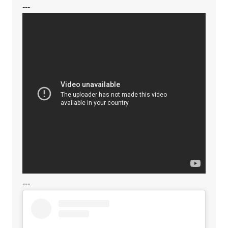
---
---