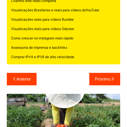
Criamos web rádio completa
Visualizações Brasileiras e reais para vídeos doYouTube
Visualizações reais para vídeos Rumble
Visualizações reais para vídeos Odysee
Como crescer no instagram mais rápido
Assessoria de imprensa e backlinks
Comprar IPV4 e IPV6 de alta velocidade
Navegação
Anterior
Próximo
de
Post