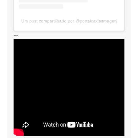
Um post compartilhado por @portalcaxiasmagerj
---