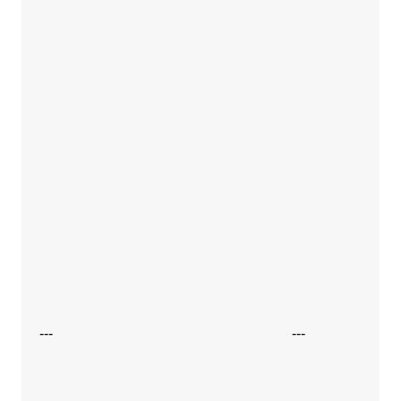
---
---