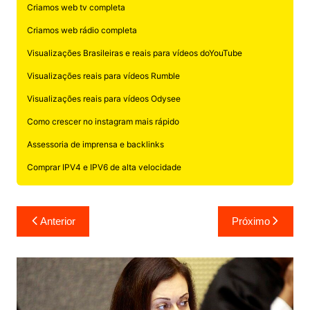
Criamos web tv completa
Criamos web rádio completa
Visualizações Brasileiras e reais para vídeos doYouTube
Visualizações reais para vídeos Rumble
Visualizações reais para vídeos Odysee
Como crescer no instagram mais rápido
Assessoria de imprensa e backlinks
Comprar IPV4 e IPV6 de alta velocidade
Navegação
Anterior
Próximo
de
Post