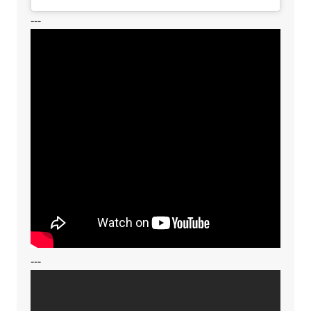
---
---