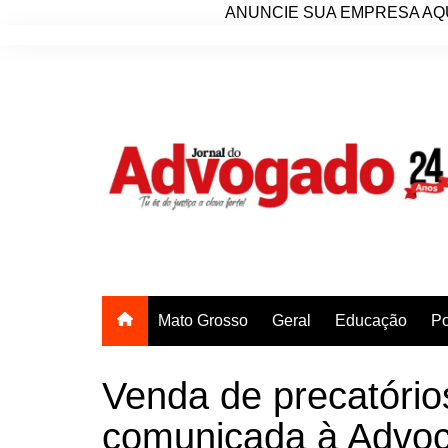
ANUNCIE SUA EMPRESA AQU
Ir
para
o
conteúdo
Mato Grosso
Geral
Educação
Po
Venda de precatório
comunicada à Advoc