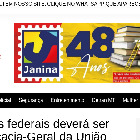
I EM NOSSO SITE. CLIQUE NO WHATSAPP QUE APARECE 
licial
Segurança
Entretenimento
Detran MT
Mulher
s federais deverá ser
acia-Geral da União