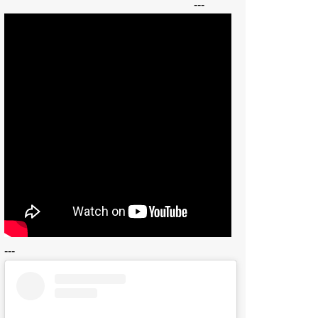
---
---