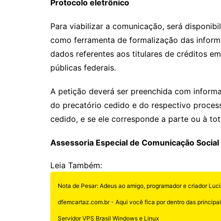
Protocolo eletrônico
Para viabilizar a comunicação, será disponibi
como ferramenta de formalização das inform
dados referentes aos titulares de créditos e
públicas federais.
A petição deverá ser preenchida com informa
do precatório cedido e do respectivo proces
cedido, e se ele corresponde a parte ou à tot
Assessoria Especial de Comunicação Social
Leia Também:
Nota de Pesar: Adeus ao amigo, programador e criador Luci
dfemcartaz.com.br - Aqui você fica por dentro das principais
Servidor VPS Brasil Windows e Linux