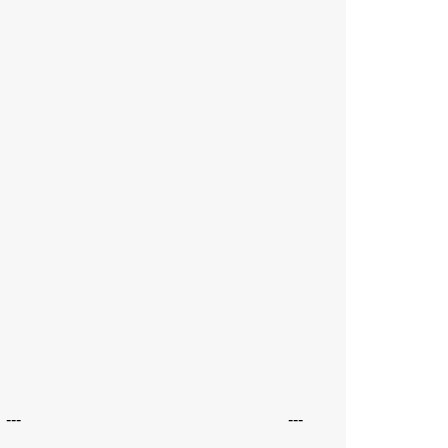
---
---