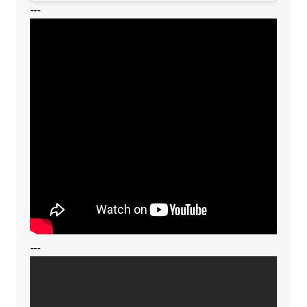
---
---