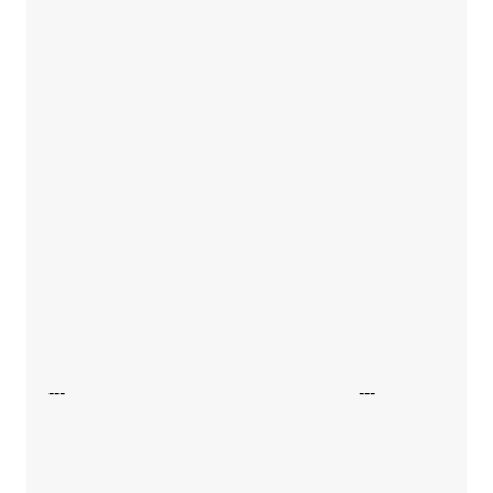
---
---