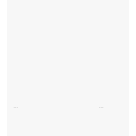
---
---