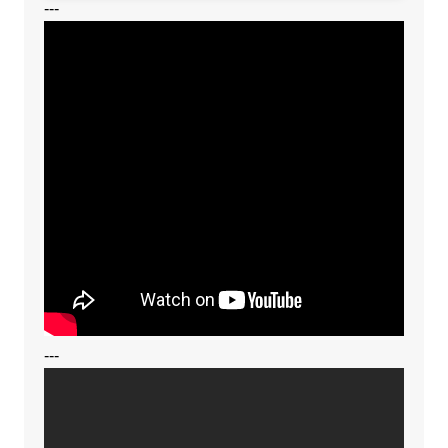
---
---