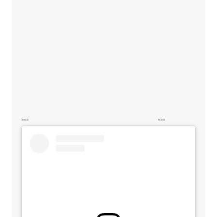
---
---