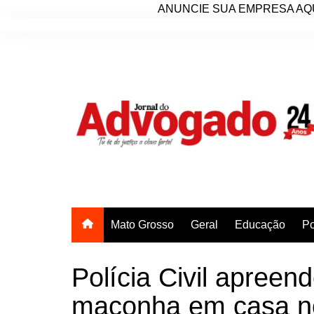
ANUNCIE SUA EMPRESA AQU
Ir
para
o
conteúdo
Mato Grosso
Geral
Educação
Po
Polícia Civil apreen
maconha em casa no