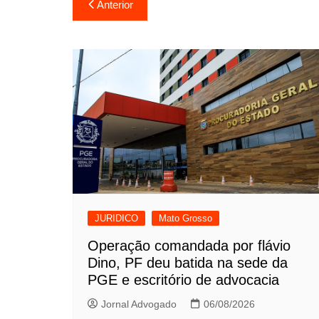
Navegação
Anterior
de
Post
JURIDICO
Mato Grosso
Operação comandada por flávio
Dino, PF deu batida na sede da
PGE e escritório de advocacia
Jornal Advogado
06/08/2026