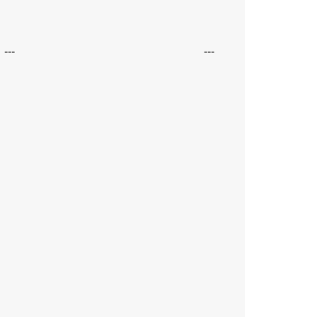
---
---