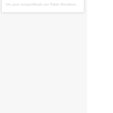
Um post compartilhado por Rádio Moratense (@radio_moratense)