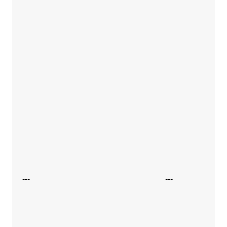
---
---