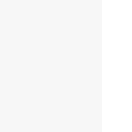
---
---