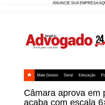
ANUNCIE SUA EMPRESA AQU
Ir
para
o
conteúdo
Mato Grosso
Geral
Educação
Po
Câmara aprova em p
acaba com escala 6×