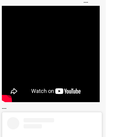
---
---