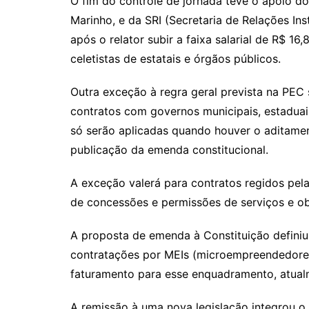
O fim do controle de jornada teve o apoio do
Marinho, e da SRI (Secretaria de Relações Ins
após o relator subir a faixa salarial de R$ 16,
celetistas de estatais e órgãos públicos.
Outra exceção à regra geral prevista na PEC
contratos com governos municipais, estaduais
só serão aplicadas quando houver o aditame
publicação da emenda constitucional.
A exceção valerá para contratos regidos pela 
de concessões e permissões de serviços e obr
A proposta de emenda à Constituição definiu 
contratações por MEIs (microempreendedores 
faturamento para esse enquadramento, atual
A remissão à uma nova legislação integrou 