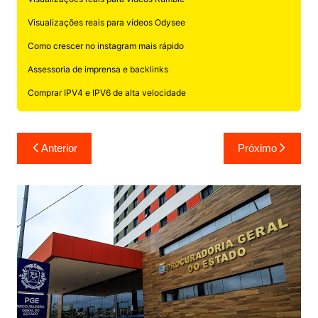
Visualizações reais para vídeos Odysee
Como crescer no instagram mais rápido
Assessoria de imprensa e backlinks
Comprar IPV4 e IPV6 de alta velocidade
Navegação
Anterior
Próximo
de
Post