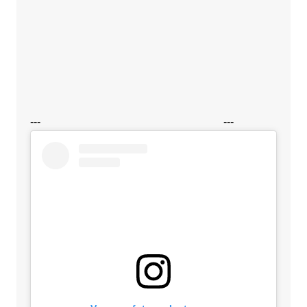
---
---