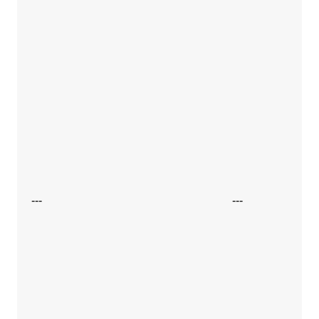
---
---