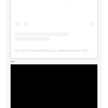
Um post compartilhado por oabmatogrosso (@oabmatogrosso)
---