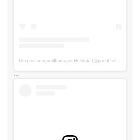
Um post compartilhado por Holofote (@portal.holofote)
---