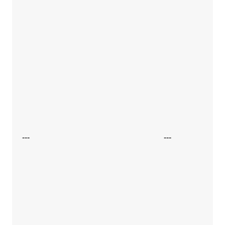
---
---