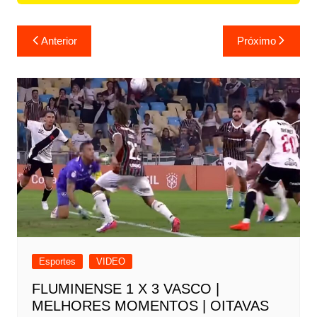
Navegação
Anterior
Próximo
de
Post
Esportes
VIDEO
FLUMINENSE 1 X 3 VASCO |
MELHORES MOMENTOS | OITAVAS