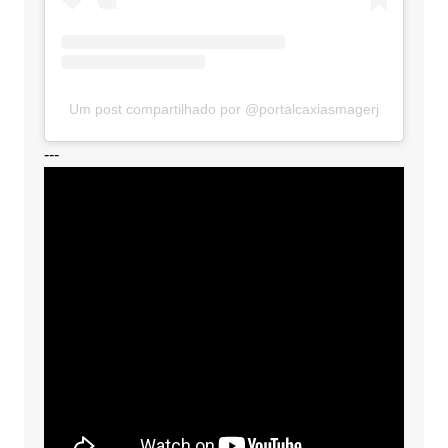
Um post compartilhado por @portalcaxiasmagerj
---