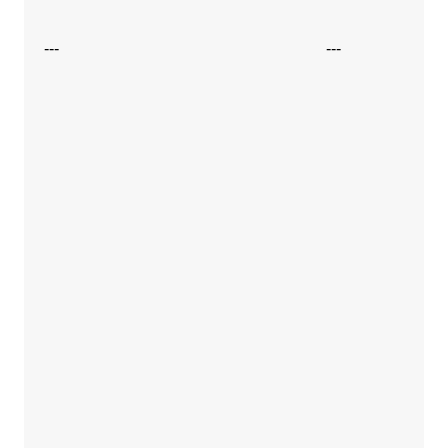
---
---