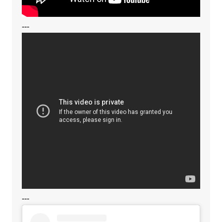
---
---