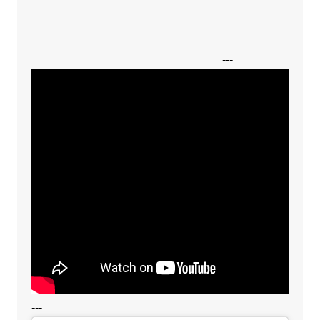
---
---