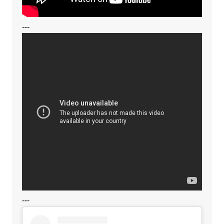
---
---