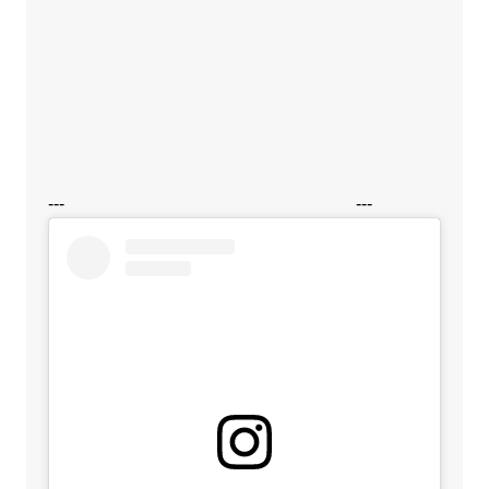
---
---