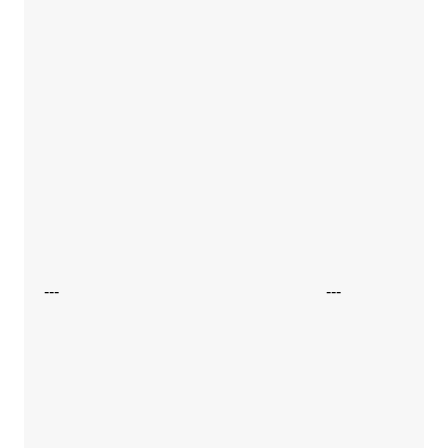
---
---