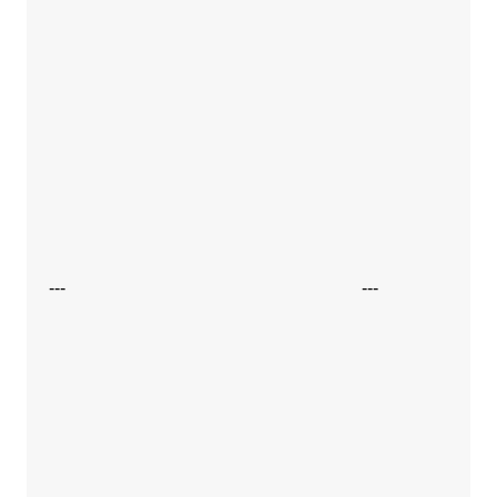
---
---