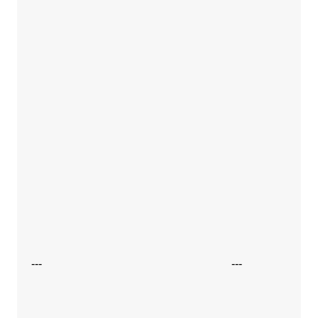
---
---