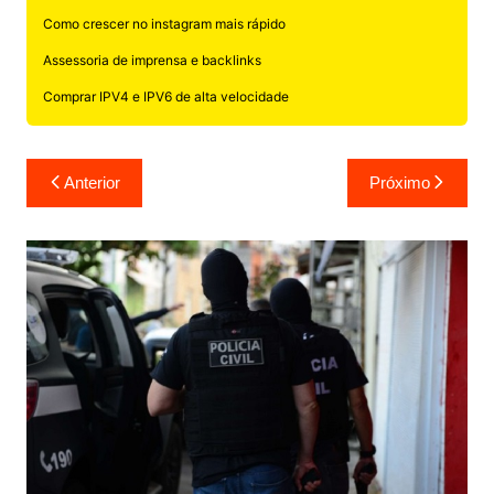
Como crescer no instagram mais rápido
Assessoria de imprensa e backlinks
Comprar IPV4 e IPV6 de alta velocidade
Navegação
Anterior
Próximo
de
Post