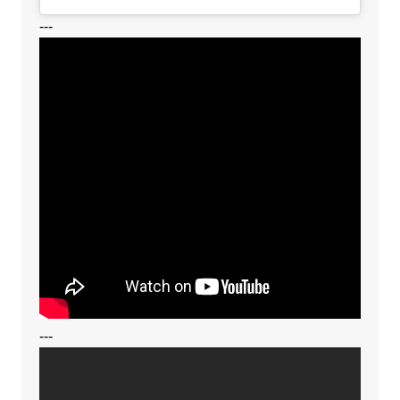
---
---