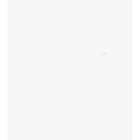
---
---