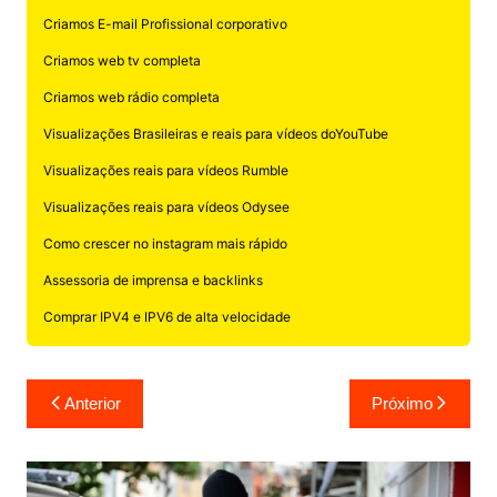
Criamos E-mail Profissional corporativo
Criamos web tv completa
Criamos web rádio completa
Visualizações Brasileiras e reais para vídeos doYouTube
Visualizações reais para vídeos Rumble
Visualizações reais para vídeos Odysee
Como crescer no instagram mais rápido
Assessoria de imprensa e backlinks
Comprar IPV4 e IPV6 de alta velocidade
Navegação
Anterior
Próximo
de
Post