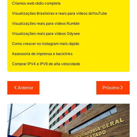
Criamos web rádio completa
Visualizações Brasileiras e reais para vídeos doYouTube
Visualizações reais para vídeos Rumble
Visualizações reais para vídeos Odysee
Como crescer no instagram mais rápido
Assessoria de imprensa e backlinks
Comprar IPV4 e IPV6 de alta velocidade
Navegação
Anterior
Próximo
de
Post