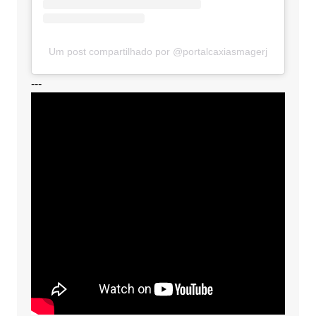
Um post compartilhado por @portalcaxiasmagerj
---