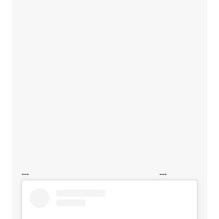
---
---