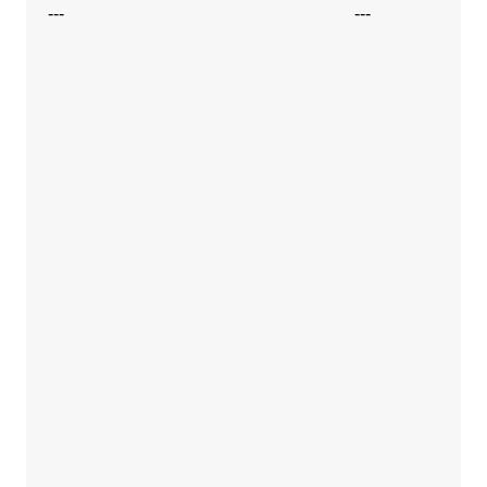
---
---