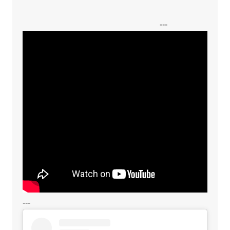
---
---