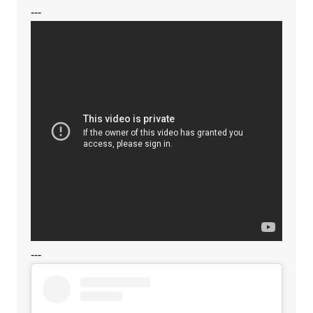
---
---